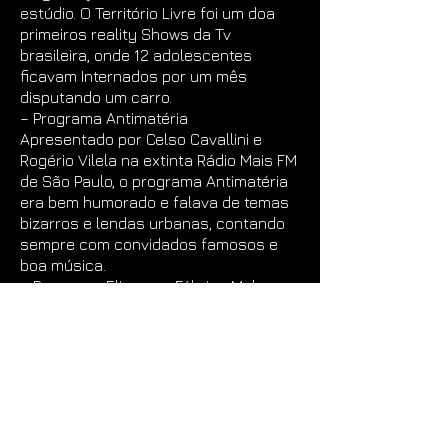
estúdio. O Território Livre foi um doa
primeiros reality Shows da Tv
brasileira, onde 12 adolescentes
ficavam Internados por um mês
disputando um carro.
– Programa Antimatéria
Apresentado por Celso Cavallini e
Rogério Vilela na extinta Rádio Mais FM
de São Paulo, o programa Antimatéria
era bem humorado e falava de temas
bizarros e lendas urbanas, contando
sempre com convidados famosos e
boa música.
– Programa Eliana na Fábrica Maluca
No elenco, alem da apresentadora
Eliana, estavam Chiquinho, Pitoco,
Sérgio Rangel e Celso Cavallini que
comandava o quadro Piração, onde
levava artistas pra desenvolverem um
raciocínio no meio do trajeto de um
brinquedo de parque de diversão. O