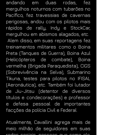
andando em duas rodas, fez
mergulhos noturnos com tubarões no
Pacífico, fez travessias de cavernas
perigosas, andou com os pilotos mais
rápidos de rally, Indy e StockCar,
mergulhou em abismos alagados, etc.
Alem disso, em suas reportagens fez
treinamentos militares como o Boina
Preta (Tanques de Guerra), Boina Azul
(Helicópteros de combate), Boina
vermelha (Brigada Paraquedista), CIGS
(Sobrevivência na Selva), Submarino
Tikuna, testes para pilotos no IFISAL
(Aeronáutica), etc. Também foi lutador
de Jiu-Jitsu (detentor de diversos
títulos e condecorações) e professor
e defesa pessoal de importantes
facções da polícia Civil e Federal.
Atualmente, Cavallini agrega mais de
meio milhão de seguidores em suas
redes sociais, pessoas que como ele,