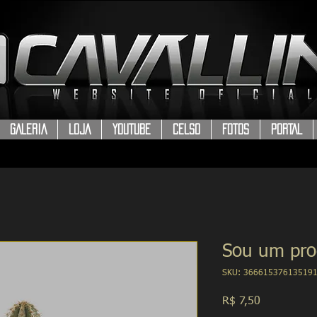
GALERIA
LOJA
YOUTUBE
CELSO
FOTOS
PORTAL
Sou um pro
SKU: 36661537613519
Preço
R$ 7,50